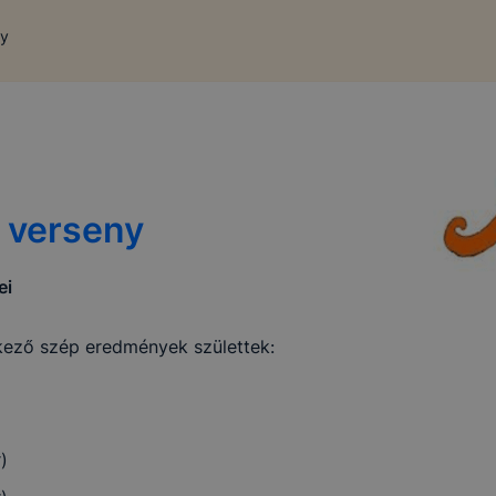
ny
 verseny
ei
kező szép eredmények születtek:
)