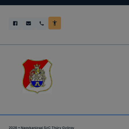
2026
•
Nagykanizsai SzC Thúry György