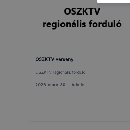
használja l
felhasználó
Hogyan elle
böngésző en
böngésző a
általában m
honlapunk 
tétele, a c
OSZKTV verseny
előfordulha
teljes körű
OSZKTV regionális forduló
böngészőjé
2026. márc. 30.
Admin