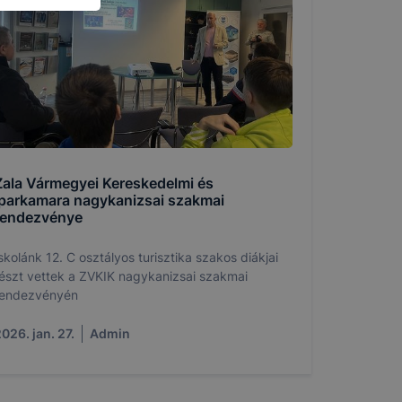
g jobb
tése.
en modern
több
 de ezek
k célja
 lehetővé
Zala Vármegyei Kereskedelmi és
kcióinak
Iparkamara nagykanizsai szakmai
ödni
rendezvénye
skolánk 12. C osztályos turisztika szakos diákjai
észt vettek a ZVKIK nagykanizsai szakmai
rendezvényén
026. jan. 27.
Admin