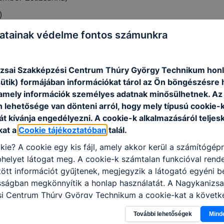
)
atainak védelme fontos számunkra
zsai Szakképzési Centrum Thúry György Technikum honl
sütik) formájában információkat tárol az Ön böngészésre 
amely információk személyes adatnak minősülhetnek. Az
n lehetősége van dönteni arról, hogy mely típusú cookie-
t kívánja engedélyezni. A cookie-k alkalmazásáról teljes
kat a
Cookie tájékoztatóban
talál.
kie? A cookie egy kis fájl, amely akkor kerül a számítógép
helyet látogat meg. A cookie-k számtalan funkcióval rend
tt információt gyűjtenek, megjegyzik a látogató egyéni beá
sságban megkönnyítik a honlap használatát. A Nagykanizsa
i Centrum Thúry György Technikum a cookie-kat a követk
sználja: információ gyűjtése azzal kapcsolatban, hogyan h
További lehetőségek
Mind
-annak felmérésével, hogy a honlap melyik részeit látogatj