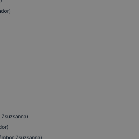
)
ndor)
r Zsuzsanna)
dor)
Jámbor Zsuzsanna)