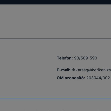
Telefon:
93/509-590
E-mail:
titkarsag@kerikanizs
OM azonosító:
203044/002