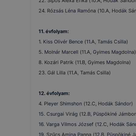
22. Sipos Alexa Erika (10.A, Hodák Sándor
24. Rózsás Léna Ramóna (10.A, Hodák Sá
11. évfolyam:
1. Kiss Olivér Bence (11.A, Tamás Csilla)
5. Molnár Marcell (11.A, Gyimes Magdolna)
8. Kozári Patrik (11.B, Gyimes Magdolna)
23. Gál Lilla (11.A, Tamás Csilla)
12. évfolyam:
4. Pleyer Shimshon (12.C, Hodák Sándor)
15. Csurgai Virág (12.B, Püspökiné Jámbo
16. Varga Vilmos József (12.C, Hodák Sán
19. Szűcs Amina Panna (12.B, Püspökiné 