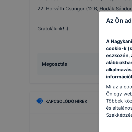
22. Horváth Csongor (12.B, Hodák Sándor
Az Ön ad
Gratulálunk! :)
A Nagykani
cookie-k (
eszközén, 
alábbiakba
Megosztás
alkalmazásá
információ
Mi az a coo
Ön egy web
Többek közö
KAPCSOLÓDÓ HÍREK
és általáno
Szakképzés
célokból ha
a honlapot 