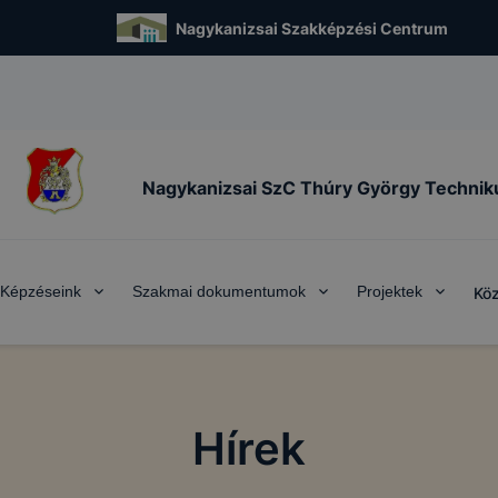
Nagykanizsai Szakképzési Centrum
Nagykanizsai SzC Thúry György Techni
Képzéseink
Szakmai dokumentumok
Projektek
Köz
Hírek