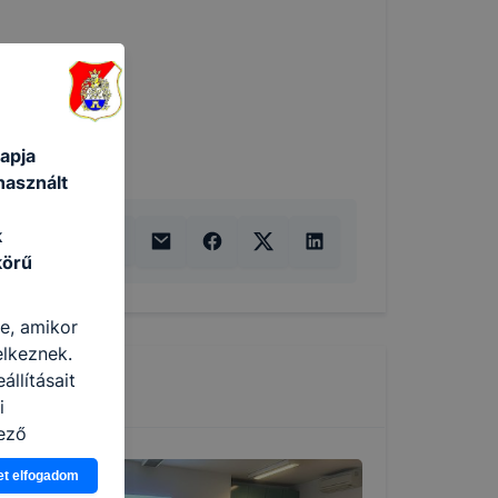
apja
használt
k
körű
re, amikor
elkeznek.
llításait
i
ező
asználja Ön
et elfogadom
a, vagy