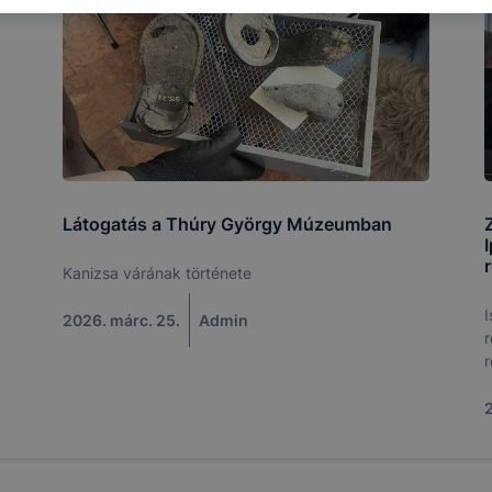
eginkább, így megtudhatjuk, hogyan biztosítsunk Önnek mé
i élményt, ha ismét meglátogatja oldalunkat, honlap fejlesz
nőrizheti és hogyan tudja kikapcsolni a cookie-kat? Mind
gedélyezi a cookie-k beállításának a változtatását. A leg
lapértelmezettként automatikusan elfogadja a cookie-kat,
egváltoztathatók. Felhívjuk figyelmét, hogy mivel a cookie-
használhatóságának és folyamatainak megkönnyítése vagy
ookie-k alkalmazásának megakadályozása vagy törlése által
Látogatás a Thúry György Múzeumban
t, hogy felhasználóink nem lesznek képesek honlapunk fun
 használatára, vagy a honlap a tervezettől eltérően fog műk
Kanizsa várának története
ben.
I
2026. márc. 25.
Admin
r
2