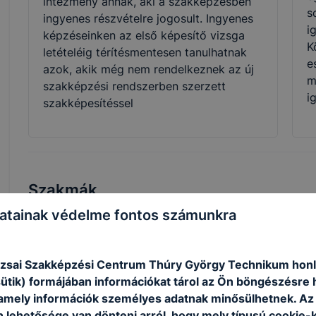
intézmény annak, aki a szakképzésben
s
ingyenes részvételre jogosult. Ingyenes
i
képzéseinken az első képesítő vizsga
K
letételéig térítésmentesen tanulhatnak
e
azok, akik még nem rendelkeznek az új
m
szakképzési rendszerben szerzett
i
szakképesítéssel
Szakmák
atainak védelme fontos számunkra
zsai Szakképzési Centrum Thúry György Technikum honl
sütik) formájában információkat tárol az Ön böngészésre 
amely információk személyes adatnak minősülhetnek. Az
n lehetősége van dönteni arról, hogy mely típusú cookie-