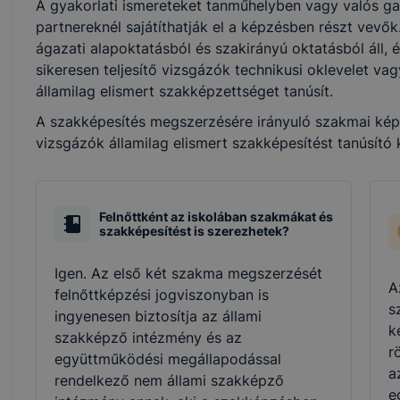
A gyakorlati ismereteket tanműhelyben vagy valós ga
partnereknél sajátíthatják el a képzésben részt vevő
ágazati alapoktatásból és szakirányú oktatásból áll, 
sikeresen teljesítő vizsgázók technikusi oklevelet v
államilag elismert szakképzettséget tanúsít.
A szakképesítés megszerzésére irányuló szakmai képzé
vizsgázók államilag elismert szakképesítést tanúsító
Felnőttként az iskolában szakmákat és
szakképesítést is szerezhetek?
Igen. Az első két szakma megszerzését
A
felnőttképzési jogviszonyban is
s
ingyenesen biztosítja az állami
k
szakképző intézmény és az
r
együttműködési megállapodással
a
rendelkező nem állami szakképző
e