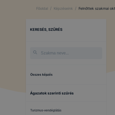
/
/
Főoldal
Képzéseink
Felnőttek szakmai ok
KERESÉS, SZŰRÉS
Összes képzés
Ágazatok szerinti szűrés
Turizmus-vendéglátás