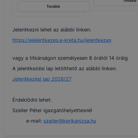
Tovább
 használatára, vagy a honlap a tervezettől eltérően fog műk
Tovább
ben.
Jelentkezni lehet az alábbi linken:
https://ejelentkezes.e-kreta.hu/jelentkezes
vagy a titkárságon személyesen 8 órától 14 óráig
A jelentkezési lap letölthető az alábbi linken:
Jelentkezési lap 2026/27
Érdeklődni lehet:
Szeiler Péter igazgatóhelyettesnél
e-mail:
szeiler@kerikanizsa.hu