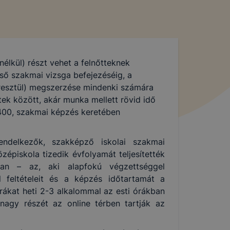
nélkül) részt vehet a felnőtteknek
ső szakmai vizsga befejezéséig, a
resztül) megszerzése mindenki számára
ek között, akár munka mellett rövid idő
t 400, szakmai képzés keretében
endelkezők, szakképző iskolai szakmai
épiskola tizedik évfolyamát teljesítették
yban – az, aki alapfokú végzettséggel
 feltételeit és a képzés időtartamát a
ákat heti 2-3 alkalommal az esti órákban
nagy részét az online térben tartják az