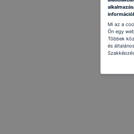
alkalmazásá
információ
Mi az a coo
Ön egy web
Többek közö
és általáno
Szakképzés
célokból ha
a honlapot 
használja l
felhasználó
Hogyan elle
böngésző en
böngésző a
általában m
honlapunk 
tétele, a c
előfordulha