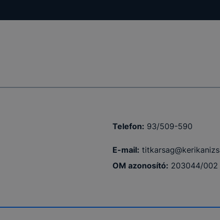
Telefon:
93/509-590
E-mail:
titkarsag@kerikanizs
OM azonosító:
203044/002