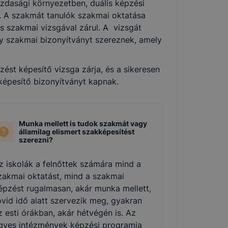
zdasági környezetben, duális képzési
k. A szakmát tanulók szakmai oktatása
és szakmai vizsgával zárul. A vizsgát
agy szakmai bizonyítványt szereznek, amely
st képesítő vizsga zárja, és a sikeresen
 képesítő bizonyítványt kapnak.
Munka mellett is tudok szakmát vagy
államilag elismert szakképesítést
szerezni?
z iskolák a felnőttek számára mind a
zakmai oktatást, mind a szakmai
épzést rugalmasan, akár munka mellett,
övid idő alatt szervezik meg, gyakran
z esti órákban, akár hétvégén is. Az
gyes intézmények képzési programja