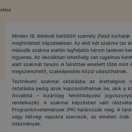
tatása
Minden 16. életévét betöltött személy (felső korhatár 
meghirdetett képzésekben. Az első két szakma (az el
második szakma esetén legfeljebb három tanéven ke
ingyenes. Az iskolákban lehetőség van rugalmas keret
alatt szakmát tanulni. A felnőttek emellett több min
megszerezhető, szakképesítés közül választhatnak.
Technikumi szakmai oktatásba az érettségivel r
oktatásba pedig azok kapcsolódhatnak be, akik a köz
(továbbá – kizárólag felnőttképzési jogviszon
rendelkezik). A szakmai képzésben való részvétel
Programkövetelmények (PK) határozzák meg. A tanór
vagy hétvégi napokra szervezik, az elméleti órák 
intézmények.