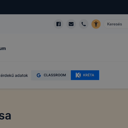
kum
érdekű adatok
CLASSROOM
KRÉTA
sa