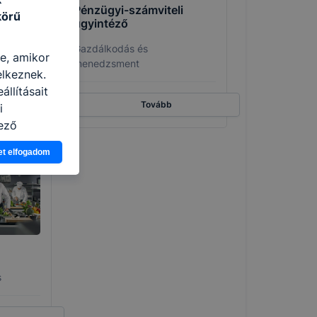
kus
Pénzügyi-számviteli
körű
ügyintéző
Gazdálkodás és
re, amikor
menedzsment
elkeznek.
llításait
Tovább
i
ező
asználja Ön
et elfogadom
a, vagy
g jobb
tése.
en modern
több
 de ezek
k célja
 lehetővé
s
kcióinak