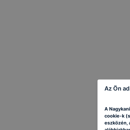
Az Ön ad
A Nagykani
cookie-k (
eszközén, 
alábbiakba