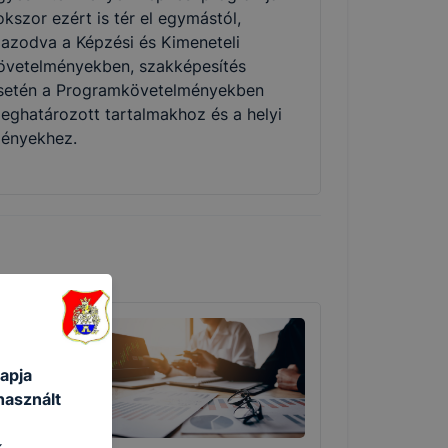
okszor ezért is tér el egymástól,
gazodva a Képzési és Kimeneteli
övetelményekben, szakképesítés
setén a Programkövetelményekben
eghatározott tartalmakhoz és a helyi
gényekhez.
apja
használt
k