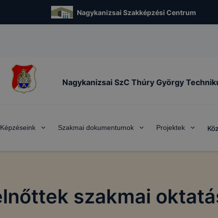
Nagykanizsai Szakképzési Centrum
Nagykanizsai SzC Thúry György Techni
Képzéseink
Szakmai dokumentumok
Projektek
Köz
elnőttek szakmai oktatá