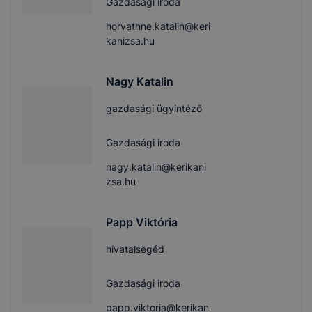
Gazdasági iroda
horvathne.katalin@keri
kanizsa.hu
Nagy Katalin
gazdasági ügyintéző
Gazdasági iroda
nagy.katalin@kerikani
zsa.hu
Papp Viktória
hivatalsegéd
Gazdasági iroda
papp.viktoria@kerikan