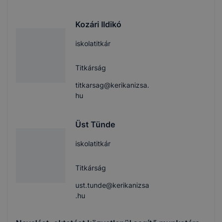
Kozári Ildikó
iskolatitkár
Titkárság
titkarsag@kerikanizsa.
hu
Üst Tünde
iskolatitkár
Titkárság
ust.tunde@kerikanizsa
.hu