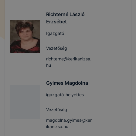
Richterné László
Erzsébet
Igazgató
Vezetőség
richterne@kerikanizsa.
hu
Gyimes Magdolna
igazgató-helyettes
Vezetőség
magdolna.gyimes@ker
ikanizsa.hu