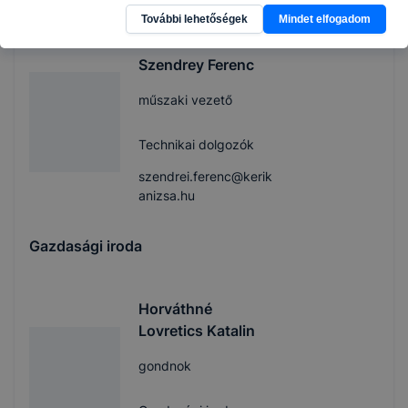
kanizsa.hu
További lehetőségek
Mindet elfogadom
Szendrey Ferenc
műszaki vezető
Technikai dolgozók
szendrei.ferenc@kerik
anizsa.hu
Gazdasági iroda
Horváthné
Lovretics Katalin
gondnok