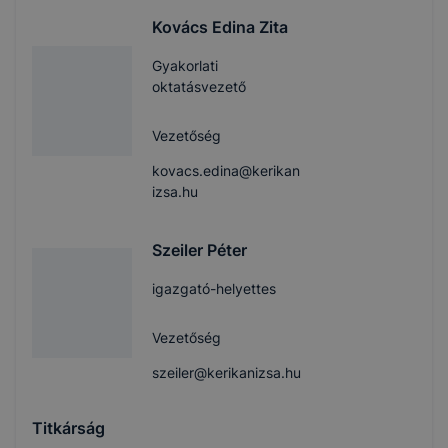
Kovács Edina Zita
Gyakorlati
oktatásvezető
Vezetőség
kovacs.edina@kerikan
izsa.hu
Szeiler Péter
igazgató-helyettes
Vezetőség
szeiler@kerikanizsa.hu
Titkárság