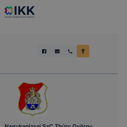
Nagykanizsai SzC Thúry György