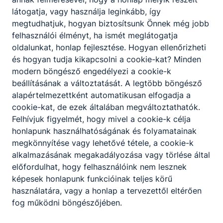
látogatja, vagy használja leginkább, így
portás
megtudhatjuk, hogyan biztosítsunk Önnek még jobb
felhasználói élményt, ha ismét meglátogatja
Technikai dolgozók
oldalunkat, honlap fejlesztése. Hogyan ellenőrizheti
és hogyan tudja kikapcsolni a cookie-kat? Minden
modern böngésző engedélyezi a cookie-k
Korcz János
beállításának a változtatását. A legtöbb böngésző
alapértelmezettként automatikusan elfogadja a
portás
cookie-kat, de ezek általában megváltoztathatók.
Felhívjuk figyelmét, hogy mivel a cookie-k célja
Technikai dolgozók
honlapunk használhatóságának és folyamatainak
megkönnyítése vagy lehetővé tétele, a cookie-k
alkalmazásának megakadályozása vagy törlése által
Rábavölgyi Tamás
előfordulhat, hogy felhasználóink nem lesznek
rendszergazda
képesek honlapunk funkcióinak teljes körű
használatára, vagy a honlap a tervezettől eltérően
Informatika
fog működni böngészőjében.
rabavolgyi.tamas@keri