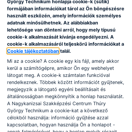
György Technikum honlapja cookie-k (sütik)
formájában információkat tárol az Ön böngészésre
deakne.szilvia@kerika
használt eszközén, amely információk személyes
nizsa.hu
adatnak minősülhetnek. Az alábbiakban
lehetősége van dönteni arról, hogy mely típusú
Iskolai védőnő
cookie-k alkalmazását kívánja engedélyezni. A
cookie-k alkalmazásáról teljeskörű információkat a
Cookie tájékoztatóban
talál.
Kardos Beáta
Mi az a cookie? A cookie egy kis fájl, amely akkor
Iskolai védőnő
kerül a számítógépre, amikor Ön egy webhelyet
látogat meg. A cookie-k számtalan funkcióval
Iskolai védőnő
rendelkeznek. Többek között információt gyűjtenek,
kardos.beata@kerikan
megjegyzik a látogató egyéni beállításait és
izsa.hu
általánosságban megkönnyítik a honlap használatát.
A Nagykanizsai Szakképzési Centrum Thúry
György Technikum a cookie-kat a következő
Technikai dolgozók
célokból használja: információ gyűjtése azzal
kapcsolatban, hogyan használja Ön a honlapot -
Győrfy Béla
annak felmérésével, hogy a honlap melyik részeit