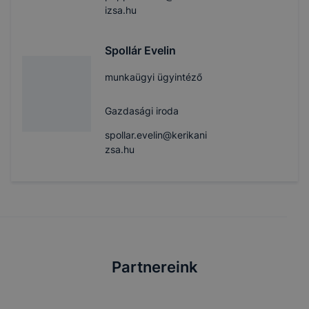
izsa.hu
Spollár Evelin
munkaügyi ügyintéző
Gazdasági iroda
spollar.evelin@kerikani
zsa.hu
Partnereink