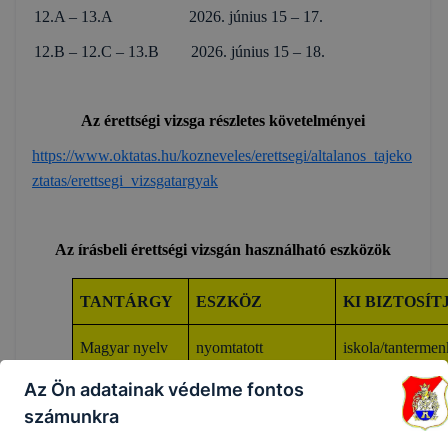
12.A – 13.A 2026. június 15 – 17.
12.B – 12.C – 13.B 2026. június 15 – 18.
Az érettségi vizsga részletes követelményei
https://www.oktatas.hu/kozneveles/erettsegi/altalanos_tajeko
ztatas/erettsegi_vizsgatargyak
Az írásbeli érettségi vizsgán használható eszközök
TANTÁRGY
ESZKÖZ
KI BIZTOSÍT
Magyar nyelv
nyomtatott
iskola/tantermen
és irodalom
helyesírási szótár
4 darab
Az Ön adatainak védelme fontos
a II. feladatlaphoz
iskola/minden
számunkra
tankönyvjegyzékben
vizsgázónak