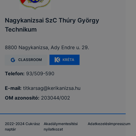
Nagykanizsai SzC Thúry György
Technikum
8800 Nagykanizsa, Ady Endre u. 29.
CLASSROOM
KRÉTA
Telefon:
93/509-590
E-mail:
titkarsag@kerikanizsa.hu
OM azonosító:
203044/002
2022-2024 Cukrász
Akadálymentesítési
Adatkezelés
Impresszum
naptár
nyilatkozat