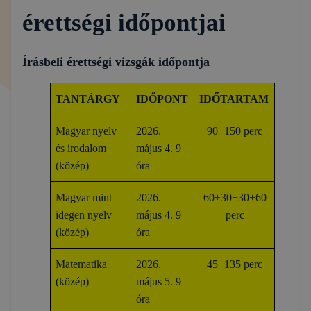
érettségi időpontjai
Írásbeli érettségi vizsgák időpontja
TANTÁRGY
IDŐPONT
IDŐTARTAM
Magyar nyelv
2026.
90+150 perc
és irodalom
május 4. 9
(közép)
óra
Magyar mint
2026.
60+30+30+60
idegen nyelv
május 4. 9
perc
(közép)
óra
Matematika
2026.
45+135 perc
(közép)
május 5. 9
óra