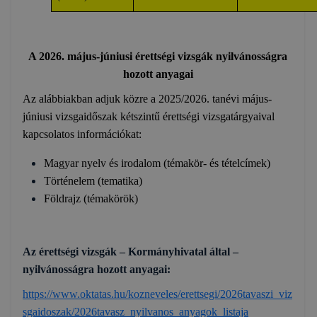
A 2026. május-júniusi érettségi vizsgák nyilvánosságra
hozott anyagai
Az alábbiakban adjuk közre a 2025/2026. tanévi május-
júniusi vizsgaidőszak kétszintű érettségi vizsgatárgyaival
kapcsolatos információkat:
Magyar nyelv és irodalom (témakör- és tételcímek)
Történelem (tematika)
Földrajz (témakörök)
Az érettségi vizsgák – Kormányhivatal által –
nyilvánosságra hozott anyagai:
https://www.oktatas.hu/kozneveles/erettsegi/2026tavaszi_viz
sgaidoszak/2026tavasz_nyilvanos_anyagok_listaja