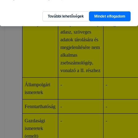
alkalmas
zsebszámológép
További lehetőségek
Mindet elfogadom
Földrajz
középiskolai földrajz
vizsgázó hozza
atlasz, szöveges
adatok tárolására és
megjelenítésére nem
alkalmas
zsebszámológép,
vonalzó a II. részhez
Állampolgári
-
-
ismeretek
Fenntarthatóság
-
-
Gazdasági
-
-
ismeretek
(emelt)