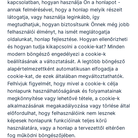
kapcsolatban, hogyan használja Ön a honlapot -
körző, vonalzó,
annak felmérésével, hogy a honlap melyik részeit
szögmérő
látogatja, vagy használja leginkább, így
megtudhatjuk, hogyan biztosítsunk Önnek még jobb
Történelem
középiskolai
vizsgázó hozza
felhasználói élményt, ha ismét meglátogatja
(közép, emelt)
történelmi atlasz
oldalunkat, honlap fejlesztése. Hogyan ellenőrizheti
helyesírási szótár
és hogyan tudja kikapcsolni a cookie-kat? Minden
iskola/tantermen
modern böngésző engedélyezi a cookie-k
3 darab
beállításának a változtatását. A legtöbb böngésző
alapértelmezettként automatikusan elfogadja a
Élő idegen
nyomtatott szótár
vizsgázó hozza
cookie-kat, de ezek általában megváltoztathatók.
nyelv (angol,
csak az
Felhívjuk figyelmét, hogy mivel a cookie-k célja
német) (közép,
íráskészséghez
iskola/tantermen
honlapunk használhatóságának és folyamatainak
emelt)
CD-lejátszó a hallott
megkönnyítése vagy lehetővé tétele, a cookie-k
szöveg értéséhez
alkalmazásának megakadályozása vagy törlése által
előfordulhat, hogy felhasználóink nem lesznek
Biológia
szöveges adatok
vizsgázó hozza
képesek honlapunk funkcióinak teljes körű
tárolására és
használatára, vagy a honlap a tervezettől eltérően
megjelenítésére nem
fog működni böngészőjében.