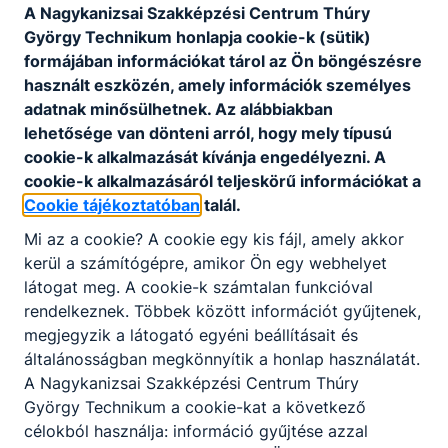
szereplő irodalmi
A Nagykanizsai Szakképzési Centrum Thúry
szöveggyűjtemény
György Technikum honlapja cookie-k (sütik)
(9-12. évf.)
formájában információkat tárol az Ön böngészésre
használt eszközén, amely információk személyes
Magyar mint
nyomtatott szótár
vizsgázó hozza
adatnak minősülhetnek. Az alábbiakban
idegen nyelv
csak az
lehetősége van dönteni arról, hogy mely típusú
íráskészséghez
cookie-k alkalmazását kívánja engedélyezni. A
iskola/tantermen
cookie-k alkalmazásáról teljeskörű információkat a
CD-lejátszó a hallott
Cookie tájékoztatóban
talál.
szöveg értéséhez
Mi az a cookie? A cookie egy kis fájl, amely akkor
Matematika
függvénytáblázat
vizsgázó hozza
kerül a számítógépre, amikor Ön egy webhelyet
látogat meg. A cookie-k számtalan funkcióval
(közép, emelt)
(egyidejűleg akár
rendelkeznek. Többek között információt gyűjtenek,
többféle is),
megjegyzik a látogató egyéni beállításait és
szöveges adatok
általánosságban megkönnyítik a honlap használatát.
tárolására és
A Nagykanizsai Szakképzési Centrum Thúry
megjelenítésére nem
György Technikum a cookie-kat a következő
alkalmas
célokból használja: információ gyűjtése azzal
zsebszámológép,