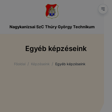
Nagykanizsai SzC Thúry György Technikum
Egyéb képzéseink
/
/
Főoldal
Képzéseink
Egyéb képzéseink