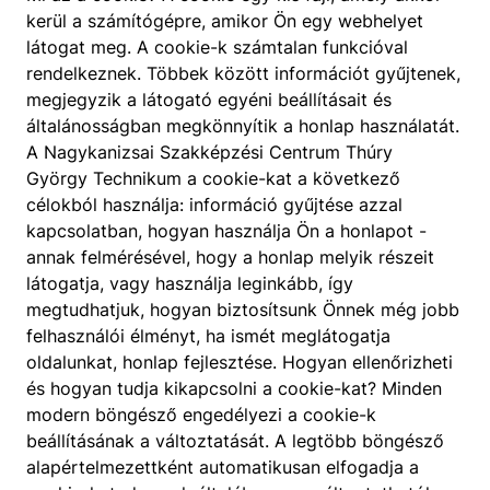
kerül a számítógépre, amikor Ön egy webhelyet
látogat meg. A cookie-k számtalan funkcióval
rendelkeznek. Többek között információt gyűjtenek,
megjegyzik a látogató egyéni beállításait és
általánosságban megkönnyítik a honlap használatát.
A Nagykanizsai Szakképzési Centrum Thúry
György Technikum a cookie-kat a következő
célokból használja: információ gyűjtése azzal
kapcsolatban, hogyan használja Ön a honlapot -
annak felmérésével, hogy a honlap melyik részeit
látogatja, vagy használja leginkább, így
megtudhatjuk, hogyan biztosítsunk Önnek még jobb
felhasználói élményt, ha ismét meglátogatja
oldalunkat, honlap fejlesztése. Hogyan ellenőrizheti
és hogyan tudja kikapcsolni a cookie-kat? Minden
modern böngésző engedélyezi a cookie-k
beállításának a változtatását. A legtöbb böngésző
alapértelmezettként automatikusan elfogadja a