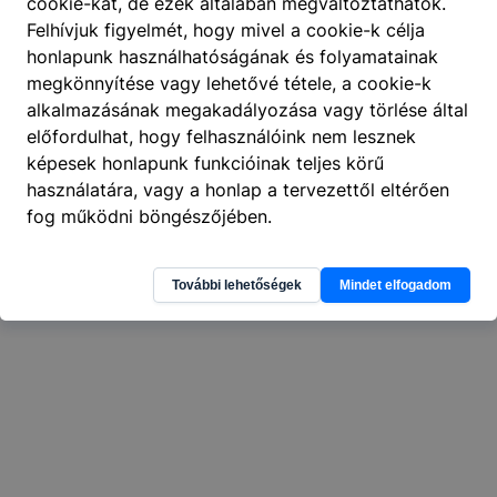
cookie-kat, de ezek általában megváltoztathatók.
Felhívjuk figyelmét, hogy mivel a cookie-k célja
404
A keresett oldal nem található
.
honlapunk használhatóságának és folyamatainak
megkönnyítése vagy lehetővé tétele, a cookie-k
alkalmazásának megakadályozása vagy törlése által
előfordulhat, hogy felhasználóink nem lesznek
képesek honlapunk funkcióinak teljes körű
használatára, vagy a honlap a tervezettől eltérően
fog működni böngészőjében.
További lehetőségek
Mindet elfogadom