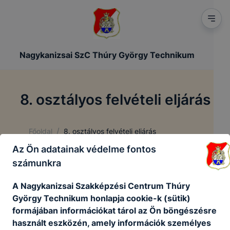
Nagykanizsai SzC Thúry György Technikum
8. osztályos felvételi eljárás
/
Főoldal
8. osztályos felvételi eljárás
Az Ön adatainak védelme fontos
számunkra
8. osztályos felvételi eljárás
A Nagykanizsai Szakképzési Centrum Thúry
György Technikum honlapja cookie-k (sütik)
formájában információkat tárol az Ön böngészésre
Felvett tanulók listája
használt eszközén, amely információk személyes