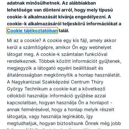
adatnak minősülhetnek. Az alábbiakban
lehetősége van dönteni arról, hogy mely típusú
cookie-k alkalmazását kívánja engedélyezni. A
cookie-k alkalmazásáról teljeskörű információkat a
Cookie tájékoztatóban
talál.
Mi az a cookie? A cookie egy kis fájl, amely akkor
kerül a számítógépre, amikor Ön egy webhelyet
látogat meg. A cookie-k számtalan funkcióval
rendelkeznek. Többek között információt gyűjtenek,
megjegyzik a látogató egyéni beállításait és
Partnereink
általánosságban megkönnyítik a honlap használatát.
A Nagykanizsai Szakképzési Centrum Thúry
György Technikum a cookie-kat a következő
célokból használja: információ gyűjtése azzal
kapcsolatban, hogyan használja Ön a honlapot -
annak felmérésével, hogy a honlap melyik részeit
látogatja, vagy használja leginkább, így
megtudhatjuk, hogyan biztosítsunk Önnek még jobb