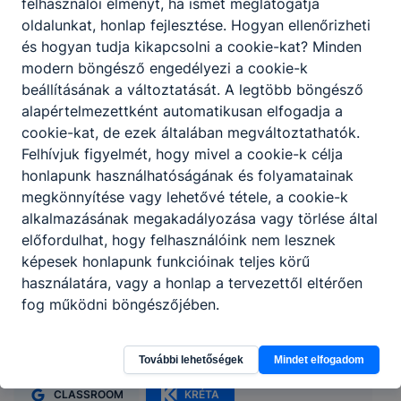
felhasználói élményt, ha ismét meglátogatja
oldalunkat, honlap fejlesztése. Hogyan ellenőrizheti
és hogyan tudja kikapcsolni a cookie-kat? Minden
modern böngésző engedélyezi a cookie-k
beállításának a változtatását. A legtöbb böngésző
alapértelmezettként automatikusan elfogadja a
cookie-kat, de ezek általában megváltoztathatók.
Felhívjuk figyelmét, hogy mivel a cookie-k célja
honlapunk használhatóságának és folyamatainak
megkönnyítése vagy lehetővé tétele, a cookie-k
alkalmazásának megakadályozása vagy törlése által
előfordulhat, hogy felhasználóink nem lesznek
képesek honlapunk funkcióinak teljes körű
Nagykanizsai SzC Thúry György
használatára, vagy a honlap a tervezettől eltérően
Technikum
fog működni böngészőjében.
8800 Nagykanizsa, Ady Endre u. 29.
További lehetőségek
Mindet elfogadom
CLASSROOM
KRÉTA