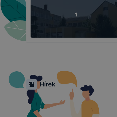
böngészőjé
1
Hírek