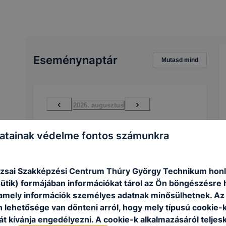
Eseménynaptár
Mutasd mind
‹
›
2026. augusztus
H
K
Sze
Cs
P
Szo
V
atainak védelme fontos számunkra
27
28
29
30
31
1
2
3
4
5
6
7
8
9
zsai Szakképzési Centrum Thúry György Technikum honl
sütik) formájában információkat tárol az Ön böngészésre 
10
11
12
13
14
15
16
amely információk személyes adatnak minősülhetnek. Az
17
18
19
20
21
22
23
n lehetősége van dönteni arról, hogy mely típusú cookie-
24
25
26
27
28
29
30
t kívánja engedélyezni. A cookie-k alkalmazásáról teljes