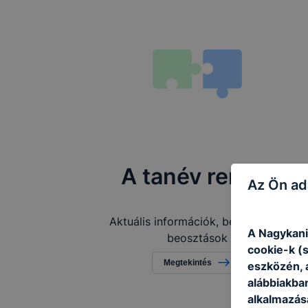
A tanév rendje
Az Ön ad
Aktuális információk, befizetések,
A Nagykani
beosztások
cookie-k (
Megtekintés
eszközén, 
alábbiakba
alkalmazásá