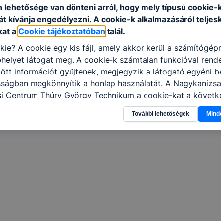
n lehetősége van dönteni arról, hogy mely típusú cookie-
t kívánja engedélyezni. A cookie-k alkalmazásáról teljes
kat a
Cookie tájékoztatóban
talál.
kie? A cookie egy kis fájl, amely akkor kerül a számítógép
helyet látogat meg. A cookie-k számtalan funkcióval rend
tt információt gyűjtenek, megjegyzik a látogató egyéni beá
sságban megkönnyítik a honlap használatát. A Nagykanizsa
i Centrum Thúry György Technikum a cookie-kat a követk
sználja: információ gyűjtése azzal kapcsolatban, hogyan h
További lehetőségek
Mind
-annak felmérésével, hogy a honlap melyik részeit látogatj
eginkább, így megtudhatjuk, hogyan biztosítsunk Önnek mé
i élményt, ha ismét meglátogatja oldalunkat, honlap fejlesz
nőrizheti és hogyan tudja kikapcsolni a cookie-kat? Mind
gedélyezi a cookie-k beállításának a változtatását. A leg
lapértelmezettként automatikusan elfogadja a cookie-kat,
egváltoztathatók. Felhívjuk figyelmét, hogy mivel a cookie-
használhatóságának és folyamatainak megkönnyítése vagy
ookie-k alkalmazásának megakadályozása vagy törlése által