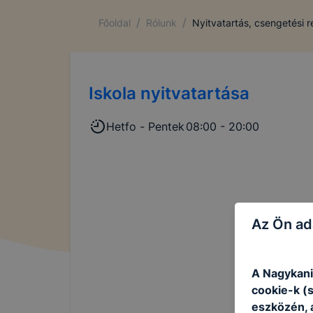
/
/
Főoldal
Rólunk
Nyitvatartás, csengetési 
Iskola nyitvatartása
Hetfo - Pentek
08:00 - 20:00
Az Ön ad
A Nagykani
cookie-k (
eszközén, 