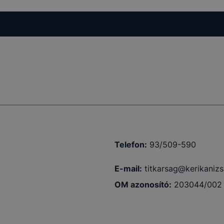
kcióinak
ödni
Telefon:
93/509-590
E-mail:
titkarsag@kerikanizs
OM azonosító:
203044/002