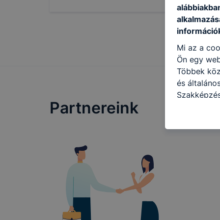
alábbiakba
alkalmazásá
információ
Mi az a coo
Ön egy web
Többek közö
és általáno
Szakképzés
Partnereink
célokból ha
a honlapot 
használja l
felhasználó
Hogyan elle
böngésző en
böngésző a
általában m
honlapunk 
tétele, a c