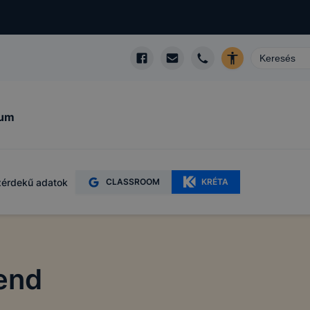
kum
érdekű adatok
CLASSROOM
KRÉTA
rend