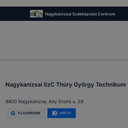
t, hogy felhasználóink nem lesznek képesek honlapunk fun
 használatára, vagy a honlap a tervezettől eltérően fog műk
Nagykanizsai Szakképzési Centrum
ben.
Nagykanizsai SzC Thúry György Technikum
8800 Nagykanizsa, Ady Endre u. 29.
CLASSROOM
KRÉTA