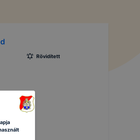
nd
Rövidített
apja
használt