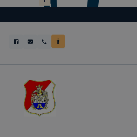
előfordulha
teljes körű
böngészőjé