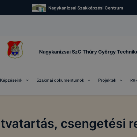
Nagykanizsai Szakképzési Centrum
Nagykanizsai SzC Thúry György Techni
Képzéseink
Szakmai dokumentumok
Projektek
Köz
tvatartás, csengetési 