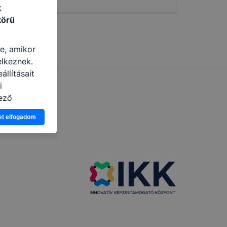
k
körű
re, amikor
elkeznek.
llításait
i
ező
asználja Ön
et elfogadom
a, vagy
g jobb
tése.
en modern
több
 de ezek
k célja
 lehetővé