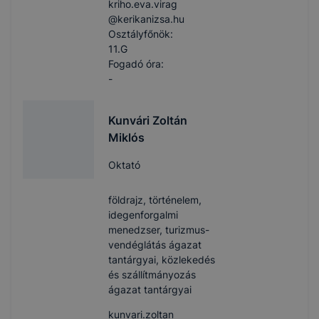
kriho.eva.virag​
@kerikanizsa.hu
Osztályfőnök:
11.G
Fogadó óra:
-
Kunvári Zoltán
Miklós
Oktató
földrajz, történelem,
idegenforgalmi
menedzser, turizmus-
vendéglátás ágazat
tantárgyai, közlekedés
és szállítmányozás
ágazat tantárgyai
kunvari.zoltan​