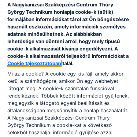
A Nagykanizsai Szakképzési Centrum Thúry
kercsmarics.kinga​
György Technikum honlapja cookie-k (sütik)
@kerikanizsa.hu
formájában információkat tárol az Ön böngészésre
Osztályfőnök:
használt eszközén, amely információk személyes
-
adatnak minősülhetnek. Az alábbiakban
Fogadó óra:
-
lehetősége van dönteni arról, hogy mely típusú
cookie-k alkalmazását kívánja engedélyezni. A
cookie-k alkalmazásáról teljeskörű információkat a
Kereskai Eszter
Cookie tájékoztatóban
talál.
Oktató
Mi az a cookie? A cookie egy kis fájl, amely akkor
kerül a számítógépre, amikor Ön egy webhelyet
magyar nyelv és
látogat meg. A cookie-k számtalan funkcióval
irodalom, könyvtáros
rendelkeznek. Többek között információt gyűjtenek,
kereskai.eszter​
megjegyzik a látogató egyéni beállításait és
@kerikanizsa.hu
általánosságban megkönnyítik a honlap használatát.
Osztályfőnök:
A Nagykanizsai Szakképzési Centrum Thúry
-
György Technikum a cookie-kat a következő
Fogadó óra:
célokból használja: információ gyűjtése azzal
-