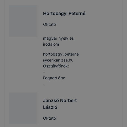
Hortobágyi Péterné
Oktató
magyar nyelv és
irodalom
hortobagyi.peterne​
@kerikanizsa.hu
Osztályfőnök:
-
Fogadó óra:
-
Janzsó Norbert
László
Oktató