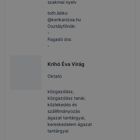
szakmai nyelv
toth.ildiko​
@kerikanizsa.hu
Osztályfőnök:
-
Fogadó óra:
-
Krihó Éva Virág
Oktató
közgazdász,
közgazdász tanár,
közlekedés és
szállítmányozás
ágazat tantárgyai,
kereskedelem ágazat
tantárgyai