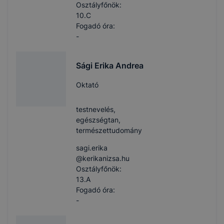
Osztályfőnök:
10.C
Fogadó óra:
-
Sági Erika Andrea
Oktató
testnevelés,
egészségtan,
természettudomány
sagi.erika​
@kerikanizsa.hu
Osztályfőnök:
13.A
Fogadó óra:
-