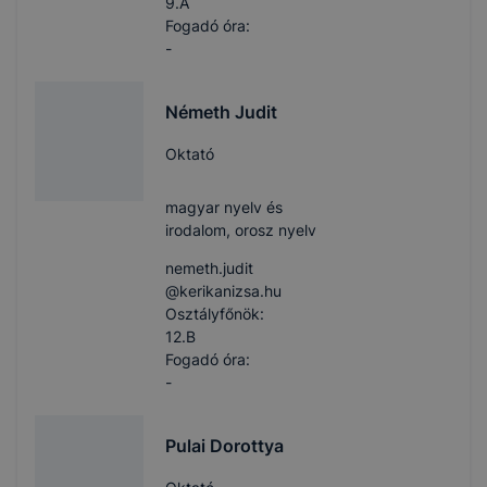
9.A
Fogadó óra:
-
Németh Judit
Oktató
magyar nyelv és
irodalom, orosz nyelv
nemeth.judit​
@kerikanizsa.hu
Osztályfőnök:
12.B
Fogadó óra:
-
Pulai Dorottya