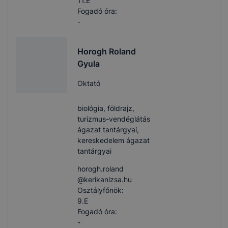
11.E
Fogadó óra:
-
Horogh Roland
Gyula
Oktató
biológia, földrajz,
turizmus-vendéglátás
ágazat tantárgyai,
kereskedelem ágazat
tantárgyai
horogh.roland​
@kerikanizsa.hu
Osztályfőnök:
9.E
Fogadó óra:
-