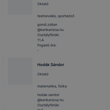
Oktató
testnevelés, sportedző
gondi.zoltan​
@kerikanizsa.hu
Osztályfőnök:
11.A
Fogadó óra:
-
Hodák Sándor
Oktató
matematika, fizika
hodak.sandor​
@kerikanizsa.hu
Osztályfőnök: