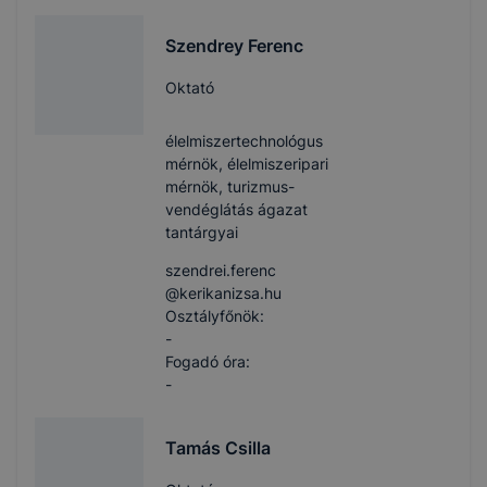
Szendrey Ferenc
Oktató
élelmiszertechnológus
mérnök, élelmiszeripari
mérnök, turizmus-
vendéglátás ágazat
tantárgyai
szendrei.ferenc​
@kerikanizsa.hu
Osztályfőnök:
-
Fogadó óra:
-
Tamás Csilla