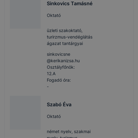
Sinkovics Tamásné
Oktató
üzleti szakoktató,
turirzmus-vendéglátás
ágazat tantárgyai
sinkovicsne​
@kerikanizsa.hu
Osztályfőnök:
12.A
Fogadó óra:
-
Szabó Éva
Oktató
német nyelv, szakmai
nyelv, turizmus-