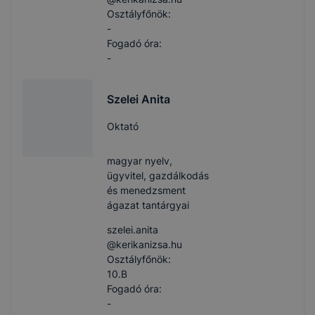
Osztályfőnök:
-
Fogadó óra:
-
Szelei Anita
Oktató
magyar nyelv,
ügyvitel, gazdálkodás
és menedzsment
ágazat tantárgyai
szelei.anita​
@kerikanizsa.hu
Osztályfőnök:
10.B
Fogadó óra:
-