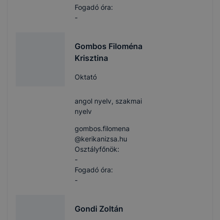
Fogadó óra:
-
Gombos Filoména
Krisztina
Oktató
angol nyelv, szakmai
nyelv
gombos.filomena​
@kerikanizsa.hu
Osztályfőnök:
-
Fogadó óra:
-
Gondi Zoltán