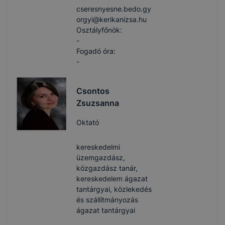
cseresnyesne.bedo.gy
orgyi​@kerikanizsa.hu
Osztályfőnök:
-
Fogadó óra:
-
Csontos
Zsuzsanna
Oktató
kereskedelmi
üzemgazdász,
közgazdász tanár,
kereskedelem ágazat
tantárgyai, közlekedés
és szállítmányozás
ágazat tantárgyai