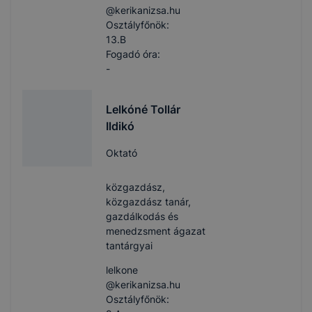
@kerikanizsa.hu
Osztályfőnök:
13.B
Fogadó óra:
-
Lelkóné Tollár
Ildikó
Oktató
közgazdász,
közgazdász tanár,
gazdálkodás és
menedzsment ágazat
tantárgyai
lelkone​
@kerikanizsa.hu
Osztályfőnök: