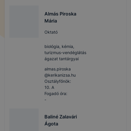
Almás Piroska
Mária
Oktató
biológia, kémia,
turizmus-vendéglátás
ágazat tantárgyai
almas.piroska​
@kerikanizsa.hu
Osztályfőnök:
10. A
Fogadó óra:
-
Baliné Zalavári
Ágota