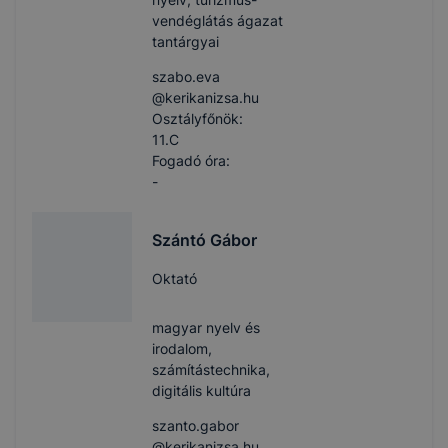
vendéglátás ágazat
tantárgyai
szabo.eva​
@kerikanizsa.hu
Osztályfőnök:
11.C
Fogadó óra:
-
Szántó Gábor
Oktató
magyar nyelv és
irodalom,
számítástechnika,
digitális kultúra
szanto.gabor​
@kerikanizsa.hu