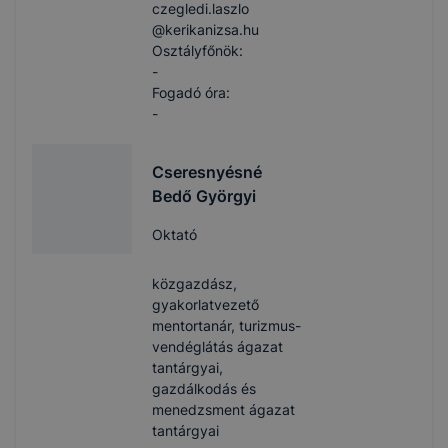
czegledi.laszlo​
@kerikanizsa.hu
Osztályfőnök:
-
Fogadó óra:
-
Cseresnyésné
Bedő Györgyi
Oktató
közgazdász,
gyakorlatvezető
mentortanár, turizmus-
vendéglátás ágazat
tantárgyai,
gazdálkodás és
menedzsment ágazat
tantárgyai