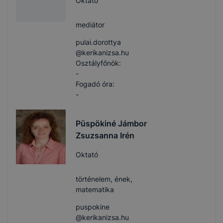
Oktató
mediátor
pulai.dorottya​
@kerikanizsa.hu
Osztályfőnök:
-
Fogadó óra:
-
Püspökiné Jámbor
Zsuzsanna Irén
Oktató
történelem, ének,
matematika
puspokine​
@kerikanizsa.hu