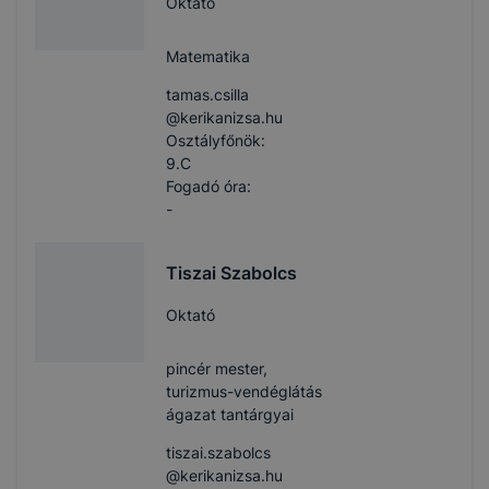
Oktató
Matematika
tamas.csilla​
@kerikanizsa.hu
Osztályfőnök:
9.C
Fogadó óra:
-
Tiszai Szabolcs
Oktató
pincér mester,
turizmus-vendéglátás
ágazat tantárgyai
tiszai.szabolcs​
@kerikanizsa.hu