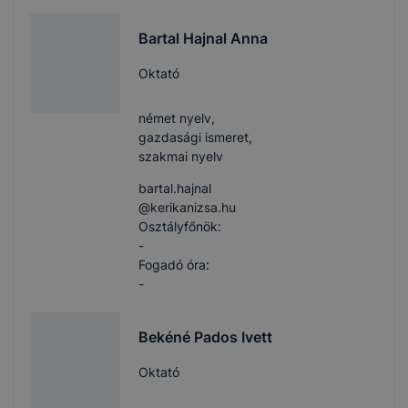
Bartal Hajnal Anna
Oktató
német nyelv,
gazdasági ismeret,
szakmai nyelv
bartal.hajnal​
@kerikanizsa.hu
Osztályfőnök:
-
Fogadó óra:
-
Bekéné Pados Ivett
Oktató