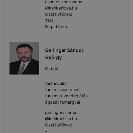
csontos.zsuzsanna​
@kerikanizsa.hu
Osztályfőnök:
11.B
Fogadó óra:
-
Gerlinger Sándor
György
Oktató
testnevelés,
turizmusszervező,
turizmus-vendéglátás
ágazat tantárgyai
gerlinger.sandor​
@kerikanizsa.hu
Osztályfőnök:
-