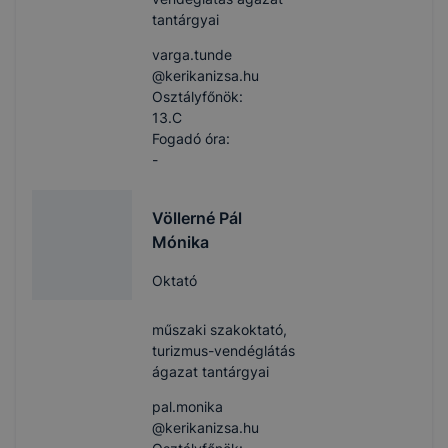
tantárgyai
varga.tunde​
@kerikanizsa.hu
Osztályfőnök:
13.C
Fogadó óra:
-
Völlerné Pál
Mónika
Oktató
műszaki szakoktató,
turizmus-vendéglátás
ágazat tantárgyai
pal.monika​
@kerikanizsa.hu