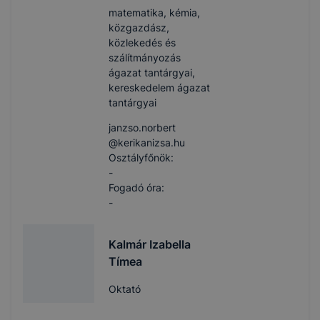
matematika, kémia,
közgazdász,
közlekedés és
szálítmányozás
ágazat tantárgyai,
kereskedelem ágazat
tantárgyai
janzso.norbert​
@kerikanizsa.hu
Osztályfőnök:
-
Fogadó óra:
-
Kalmár Izabella
Tímea
Oktató