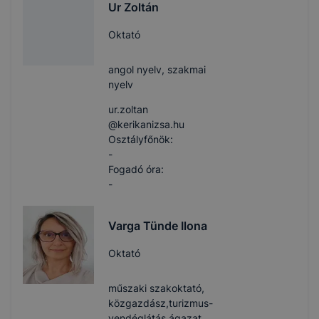
Ur Zoltán
Oktató
angol nyelv, szakmai
nyelv
ur.zoltan​
@kerikanizsa.hu
Osztályfőnök:
-
Fogadó óra:
-
Varga Tünde Ilona
Oktató
műszaki szakoktató,
közgazdász,turizmus-
vendéglátás ágazat