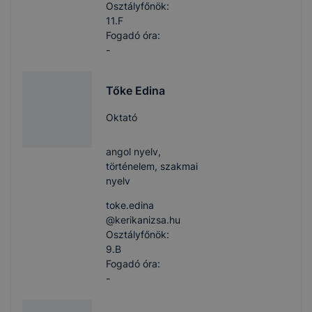
Osztályfőnök:
11.F
Fogadó óra:
-
Tőke Edina
Oktató
angol nyelv,
történelem, szakmai
nyelv
toke.edina​
@kerikanizsa.hu
Osztályfőnök:
9.B
Fogadó óra:
-