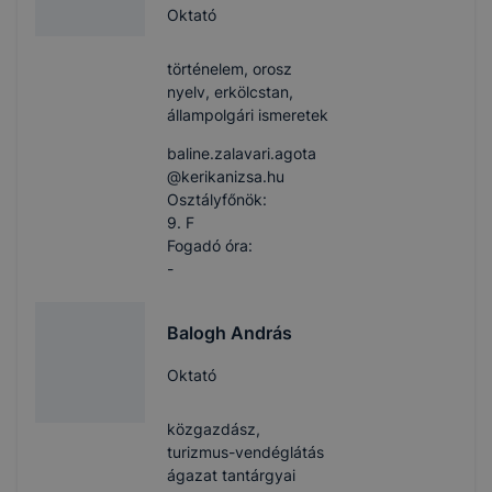
Oktató
történelem, orosz
nyelv, erkölcstan,
állampolgári ismeretek
baline.zalavari.agota​
@kerikanizsa.hu
Osztályfőnök:
9. F
Fogadó óra:
-
Balogh András
Oktató
közgazdász,
turizmus-vendéglátás
ágazat tantárgyai