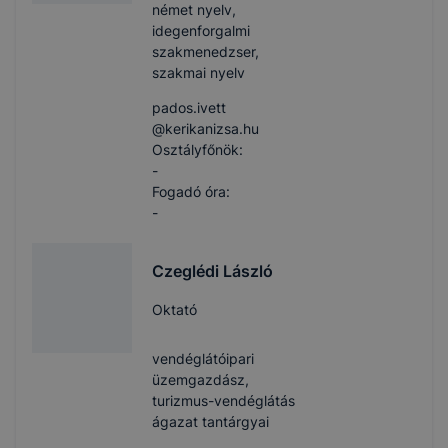
német nyelv,
idegenforgalmi
szakmenedzser,
szakmai nyelv
pados.ivett​
@kerikanizsa.hu
Osztályfőnök:
-
Fogadó óra:
-
Czeglédi László
Oktató
vendéglátóipari
üzemgazdász,
turizmus-vendéglátás
ágazat tantárgyai