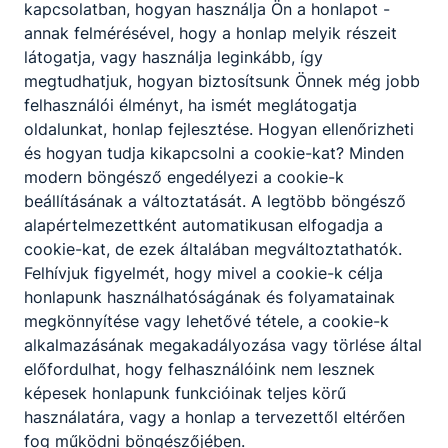
kapcsolatban, hogyan használja Ön a honlapot -
annak felmérésével, hogy a honlap melyik részeit
Körmöczi
látogatja, vagy használja leginkább, így
Zsuzsanna
megtudhatjuk, hogyan biztosítsunk Önnek még jobb
felhasználói élményt, ha ismét meglátogatja
Oktató
oldalunkat, honlap fejlesztése. Hogyan ellenőrizheti
és hogyan tudja kikapcsolni a cookie-kat? Minden
angol nyelv,
modern böngésző engedélyezi a cookie-k
pedagógia, szakmai
beállításának a változtatását. A legtöbb böngésző
nyelv
alapértelmezettként automatikusan elfogadja a
kormoczi.zsuzsanna​
cookie-kat, de ezek általában megváltoztathatók.
@kerikanizsa.hu
Felhívjuk figyelmét, hogy mivel a cookie-k célja
Osztályfőnök:
honlapunk használhatóságának és folyamatainak
-
megkönnyítése vagy lehetővé tétele, a cookie-k
Fogadó óra:
-
alkalmazásának megakadályozása vagy törlése által
előfordulhat, hogy felhasználóink nem lesznek
képesek honlapunk funkcióinak teljes körű
Kovács Barbara
használatára, vagy a honlap a tervezettől eltérően
Oktató
fog működni böngészőjében.