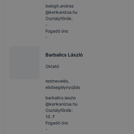
balogh.andras​
@kerikanizsa.hu
Osztályfőnök:
-
Fogadó óra:
-
Barbalics László
Oktató
testnevelés,
elsősegélynyújtás
barbalics.laszlo​
@kerikanizsa.hu
Osztályfőnök:
10. F
Fogadó óra:
-