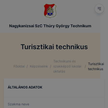
Nagykanizsai SzC Thúry György Technikum
Turisztikai technikus
Technikumi és
Turisztikai
/
/
/
Főoldal
Képzéseink
szakképző iskolai
technikus
oktatás
ÁLTALÁNOS ADATOK
Szakma neve