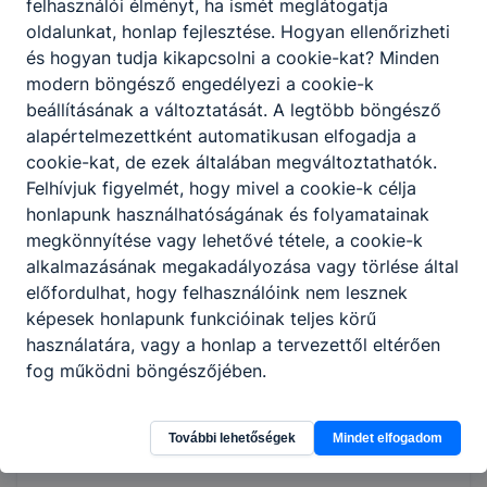
tisztában van az idegenforgalom
felhasználói élményt, ha ismét meglátogatja
szerkezetével, fontosságával, hogy
oldalunkat, honlap fejlesztése. Hogyan ellenőrizheti
jelentős mértékben járul hozzá a gazdaság
és hogyan tudja kikapcsolni a cookie-kat? Minden
élénkítéséhez;
modern böngésző engedélyezi a cookie-k
ismeri a vonatkozó törvényeket, az írott és
beállításának a változtatását. A legtöbb böngésző
íratlan szabályokat, képes követni a
alapértelmezettként automatikusan elfogadja a
változásokat;
cookie-kat, de ezek általában megváltoztathatók.
kezeli a digitális technikát, ismeri a
Felhívjuk figyelmét, hogy mivel a cookie-k célja
szakmai szoftvereket;
honlapunk használhatóságának és folyamatainak
átlátja a turisztikai vállalkozásban
megkönnyítése vagy lehetővé tétele, a cookie-k
előforduló munkafolyamatokat;
alkalmazásának megakadályozása vagy törlése által
utasítások, iránymutatás alapján, később
előfordulhat, hogy felhasználóink nem lesznek
önállóan képes a szállodai, irodai, utazási
képesek honlapunk funkcióinak teljes körű
irodai területen a szervezői, ügyintézői,
használatára, vagy a honlap a tervezettől eltérően
referensi, tájékoztatási, hostess és
fog működni böngészőjében.
idegenvezetői munka elvégzésére,
tapasztalatszerzés után vezetővé tud
További lehetőségek
Mindet elfogadom
válni.