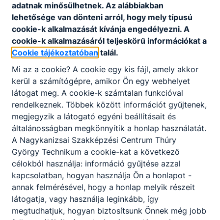
nyelven.
adatnak minősülhetnek. Az alábbiakban
lehetősége van dönteni arról, hogy mely típusú
cookie-k alkalmazását kívánja engedélyezni. A
KOMPETENCIAELVÁRÁS
cookie-k alkalmazásáról teljeskörű információkat a
Kiváló kommunikáció szóban és írásban,
Cookie tájékoztatóban
talál.
érdeklődő, nyitott, vállalkozó szellemű
Mi az a cookie? A cookie egy kis fájl, amely akkor
beállítottság, szervező-, kezdeményező- és
kerül a számítógépre, amikor Ön egy webhelyet
együttműködő képesség, nyelvérzék.
látogat meg. A cookie-k számtalan funkcióval
rendelkeznek. Többek között információt gyűjtenek,
megjegyzik a látogató egyéni beállításait és
A SZAKKÉPZETTSÉGGEL RENDELKEZŐ
általánosságban megkönnyítik a honlap használatát.
Széleskörű szakmai tudással és általános
A Nagykanizsai Szakképzési Centrum Thúry
műveltséggel rendelkezik;
György Technikum a cookie-kat a következő
ismeri és betartja a protokoll és az etikett
célokból használja: információ gyűjtése azzal
szabályait;
kapcsolatban, hogyan használja Ön a honlapot -
magas szinten kommunikál szóban és
annak felmérésével, hogy a honlap melyik részeit
írásban, magyar és idegen nyelven,
látogatja, vagy használja leginkább, így
információt nyújt;
megtudhatjuk, hogyan biztosítsunk Önnek még jobb