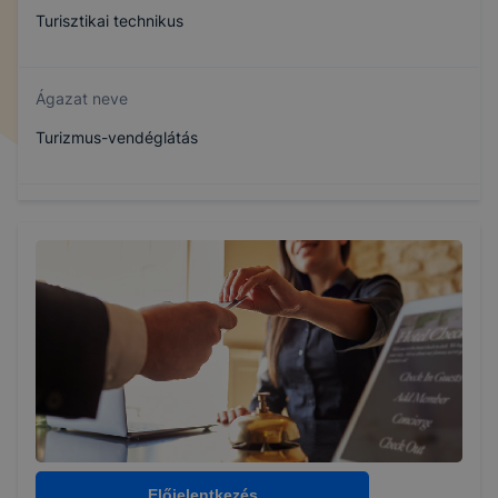
Turisztikai technikus
Ágazat neve
Turizmus-vendéglátás
Szakmajegyzék száma
510152307
Képzés időtartama
5 év
Választható szakmairányok:
Idegenvezető
Előjelentkezés