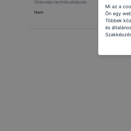
Okleveles technikusképzés
Mi az a coo
Nem
Ön egy web
Többek közö
és általáno
Szakképzés
célokból ha
a honlapot 
használja l
felhasználó
Hogyan elle
böngésző en
böngésző a
általában m
honlapunk 
tétele, a c
előfordulha
teljes körű
böngészőjé