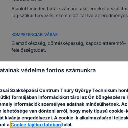
Ajánlott minden fiatal számára, akit érdekel a száll
logisztikai tervezés, szem előtt tartva az eredménye
KOMPETENCIAELVÁRÁS
Elemzőkészség, döntésképesség, kapcsolatteremtő- é
felelősségtudat.
A SZAKKÉPZETTSÉGGEL RENDELKEZŐ
atainak védelme fontos számunkra
ellátja a rendelések, beszerzések, értékesítés
feladatokat;
zsai Szakképzési Centrum Thúry György Technikum honl
tervezési feladatokat végez az ellátási, készl
sütik) formájában információkat tárol az Ön böngészésre 
kezeli a reklamációs eseteket;
amely információk személyes adatnak minősülhetnek. Az
elvégzi a raktár kezelésével és vezetésével k
n lehetősége van dönteni arról, hogy mely típusú cookie-
árutovábbítással kapcsolatos feladatokat vég
t kívánja engedélyezni. A cookie-k alkalmazásáról teljes
nemzetközi szállítással, szállítmányozással k
kat a
Cookie tájékoztatóban
talál.
végez;