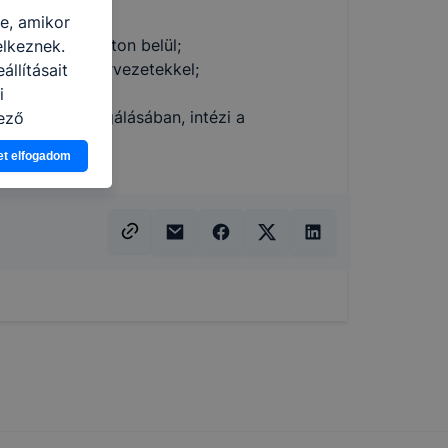
re, amikor
 azonos ágazaton belül;
elkeznek.
óságokkal, szervezetekkel;
llításait
tét;
i
rukárok kivizsgálásában, intézi a
ező
asználja Ön
et elfogadom
a, vagy
g jobb
tése.
en modern
több
 de ezek
k célja
 lehetővé
kcióinak
ödni