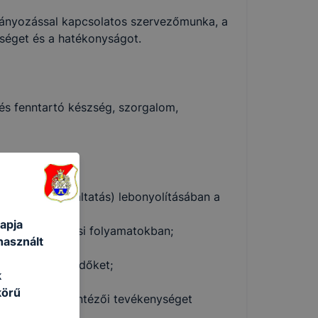
ítmányozással kapcsolatos szervezőmunka, a
sséget és a hatékonyságot.
s fenntartó készség, szorgalom,
 (termék, szolgáltatás) lebonyolításában a
apja
etezési, termelési folyamatokban;
használt
apcsolatos teendőket;
k
ez;
körű
apcsolatos ügyintézői tevékenységet