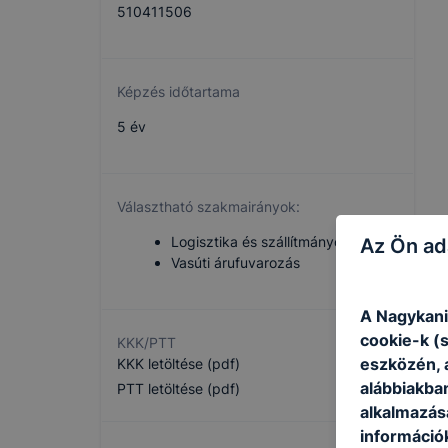
510411506
Képzés időtartama
5 év
Választható szakmairányok:
Logisztika és szállítmányozás
Az Ön ad
Vasúti árufuvarozás
A Nagykani
cookie-k (
KKK/PTT
eszközén, 
KKK letöltése (pdf)
alábbiakba
PTT letöltése (pdf)
alkalmazásá
információ