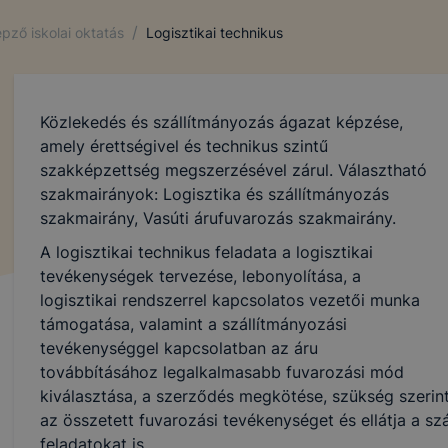
/
pző iskolai oktatás
Logisztikai technikus
Közlekedés és szállítmányozás ágazat képzése,
amely érettségivel és technikus szintű
szakképzettség megszerzésével zárul. Választható
szakmairányok: Logisztika és szállítmányozás
szakmairány, Vasúti árufuvarozás szakmairány.
A logisztikai technikus feladata a logisztikai
tevékenységek tervezése, lebonyolítása, a
logisztikai rendszerrel kapcsolatos vezetői munka
támogatása, valamint a szállítmányozási
tevékenységgel kapcsolatban az áru
továbbításához legalkalmasabb fuvarozási mód
kiválasztása, a szerződés megkötése, szükség szerin
az összetett fuvarozási tevékenységet és ellátja a szá
feladatokat is.