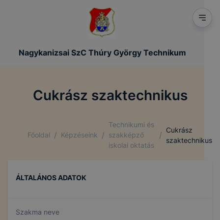
Nagykanizsai SzC Thúry György Technikum
Cukrász szaktechnikus
Technikumi és
Cukrász
/
/
/
Főoldal
Képzéseink
szakképző
szaktechnikus
iskolai oktatás
ÁLTALÁNOS ADATOK
Szakma neve