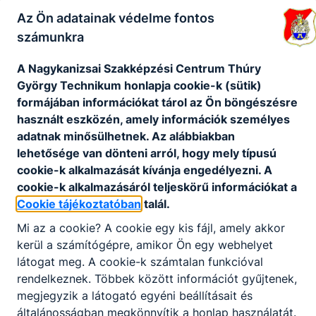
szeretnének folytatni a későbbiekben.
Az Ön adatainak védelme fontos
számunkra
KOMPETENCIAELVÁRÁS
A Nagykanizsai Szakképzési Centrum Thúry
Kézügyesség, esztétikai érzék, pontosság, jó
György Technikum honlapja cookie-k (sütik)
ízérzékelés. Jó kommunikációs készség,
formájában információkat tárol az Ön böngészésre
problémamegoldó képesség, empátia, jó
használt eszközén, amely információk személyes
szervezőkészség, kreativitás, együttműködő
adatnak minősülhetnek. Az alábbiakban
képesség, nagy terhelhetőség, stressztűrő
lehetősége van dönteni arról, hogy mely típusú
képesség.
cookie-k alkalmazását kívánja engedélyezni. A
cookie-k alkalmazásáról teljeskörű információkat a
Cookie tájékoztatóban
talál.
A SZAKKÉPZETTSÉGGEL RENDELKEZŐ
Mi az a cookie? A cookie egy kis fájl, amely akkor
irányítja, szervezi, ellenőrzi —
kerül a számítógépre, amikor Ön egy webhelyet
tulajdonosként, alkalmazottként — az
látogat meg. A cookie-k számtalan funkcióval
árubeszerzési, a raktározási, a termelési,
rendelkeznek. Többek között információt gyűjtenek,
az értékesítési és kiszállítási
megjegyzik a látogató egyéni beállításait és
tevékenységeket;
általánosságban megkönnyítik a honlap használatát.