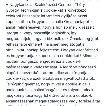
termelési tevékenységet végez,
A Nagykanizsai Szakképzési Centrum Thúry
cukrászsüteményeket, fagylaltokat,
György Technikum a cookie-kat a következő
bonbonokat, alkalmi díszmunkákat állít elő,
célokból használja: információ gyűjtése azzal
összehangolja, ellenőrzi a különböző
kapcsolatban, hogyan használja Ön a honlapot -
termelési munkafolyamatokat;
annak felmérésével, hogy a honlap melyik részeit
értékesítő tevékenységet végez,
látogatja, vagy használja leginkább, így
foglalkozik a vendégek visszajelzéseivel,
megtudhatjuk, hogyan biztosítsunk Önnek még jobb
panaszaival, felvetéseivel folyamatosan
felhasználói élményt, ha ismét meglátogatja
gondoskodik a megfelelő árukészletről;
oldalunkat, honlap fejlesztése. Hogyan ellenőrizheti
a cukrászvállalkozások üzemeltetéséhez
és hogyan tudja kikapcsolni a cookie-kat? Minden
szükséges vezetői, szervezői,
modern böngésző engedélyezi a cookie-k
gazdálkodási feladatot lát el;
beállításának a változtatását. A legtöbb böngésző
közvetlenül kijelöli a feladatokat, elkészíti
alapértelmezettként automatikusan elfogadja a
a munkaidő-beosztást, betanítja és
cookie-kat, de ezek általában megváltoztathatók.
felügyeli a cukrászat személyzetét,
Felhívjuk figyelmét, hogy mivel a cookie-k célja
összehangolja, irányítja a munkavállalók
honlapunk használhatóságának és folyamatainak
tevékenységét, ellenőrzi a végzett munka
megkönnyítése vagy lehetővé tétele, a cookie-k
minőségét;
alkalmazásának megakadályozása vagy törlése által
ismeri és képes alkalmazni a szakterülete