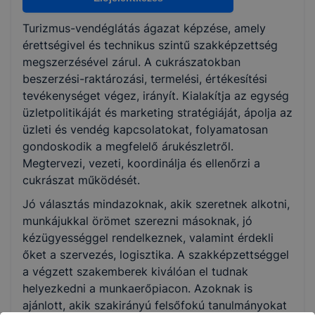
Turizmus-vendéglátás ágazat képzése, amely
KKK/PTT
érettségivel és technikus szintű szakképzettség
KKK letöltése (pdf)
megszerzésével zárul. A cukrászatokban
PTT letöltése (pdf)
beszerzési-raktározási, termelési, értékesítési
tevékenységet végez, irányít. Kialakítja az egység
üzletpolitikáját és marketing stratégiáját, ápolja az
Okleveles technikusképzés
üzleti és vendég kapcsolatokat, folyamatosan
Nem
gondoskodik a megfelelő árukészletről.
Megtervezi, vezeti, koordinálja és ellenőrzi a
cukrászat működését.
Jó választás mindazoknak, akik szeretnek alkotni,
munkájukkal örömet szerezni másoknak, jó
kézügyességgel rendelkeznek, valamint érdekli
őket a szervezés, logisztika. A szakképzettséggel
a végzett szakemberek kiválóan el tudnak
helyezkedni a munkaerőpiacon. Azoknak is
ajánlott, akik szakirányú felsőfokú tanulmányokat