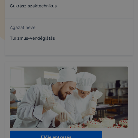
Cukrász szaktechnikus
Ágazat neve
Turizmus-vendéglátás
Szakmajegyzék száma
510132302
Képzés időtartama
5 év
Választható szakmairányok:
Nem válaszható
Előjelentkezés