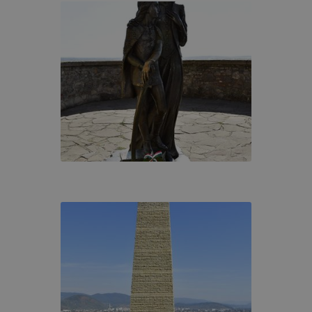
gedélyezi a cookie-k beállításának a változtatását. A leg
lapértelmezettként automatikusan elfogadja a cookie-kat,
egváltoztathatók. Felhívjuk figyelmét, hogy mivel a cookie-
használhatóságának és folyamatainak megkönnyítése vagy
ookie-k alkalmazásának megakadályozása vagy törlése által
t, hogy felhasználóink nem lesznek képesek honlapunk fun
 használatára, vagy a honlap a tervezettől eltérően fog műk
ben.