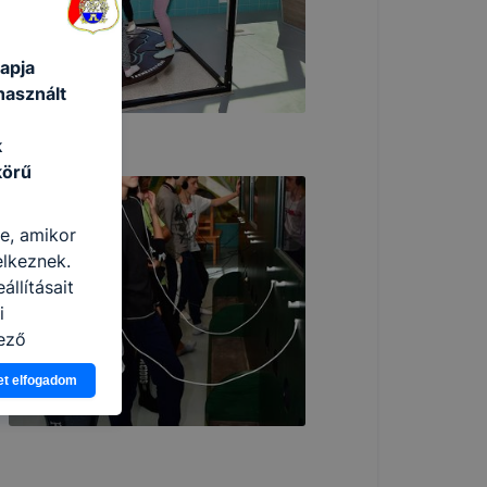
apja
használt
k
körű
re, amikor
elkeznek.
llításait
i
ező
asználja Ön
et elfogadom
a, vagy
g jobb
tése.
en modern