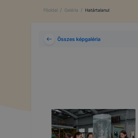
/
/
Főoldal
Galéria
Határtalanul
Összes képgaléria