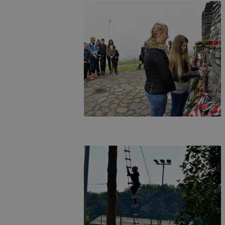
böngésző en
böngésző a
általában m
honlapunk 
tétele, a c
előfordulha
teljes körű
böngészőjé