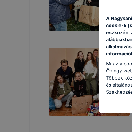
A Nagykani
cookie-k (
eszközén, 
alábbiakba
alkalmazásá
információ
Mi az a coo
Ön egy web
Többek közö
és általáno
Szakképzés
célokból ha
a honlapot 
használja l
felhasználó
Hogyan elle