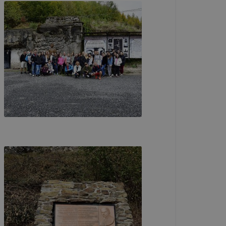
több
 de ezek
k célja
 lehetővé
kcióinak
ödni