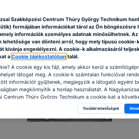
zsai Szakképzési Centrum Thúry György Technikum honl
sütik) formájában információkat tárol az Ön böngészésre 
amely információk személyes adatnak minősülhetnek. Az
n lehetősége van dönteni arról, hogy mely típusú cookie-
t kívánja engedélyezni. A cookie-k alkalmazásáról teljes
kat a
Cookie tájékoztatóban
talál.
kie? A cookie egy kis fájl, amely akkor kerül a számítógép
helyet látogat meg. A cookie-k számtalan funkcióval rend
tt információt gyűjtenek, megjegyzik a látogató egyéni beá
sságban megkönnyítik a honlap használatát. A Nagykanizsa
i Centrum Thúry György Technikum a cookie-kat a követk
sználja: információ gyűjtése azzal kapcsolatban, hogyan h
További lehetőségek
Mind
-annak felmérésével, hogy a honlap melyik részeit látogatj
eginkább, így megtudhatjuk, hogyan biztosítsunk Önnek mé
i élményt, ha ismét meglátogatja oldalunkat, honlap fejlesz
nőrizheti és hogyan tudja kikapcsolni a cookie-kat? Mind