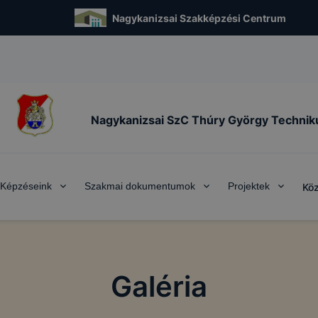
Nagykanizsai Szakképzési Centrum
Nagykanizsai SzC Thúry György Techni
Képzéseink
Szakmai dokumentumok
Projektek
Köz
Galéria