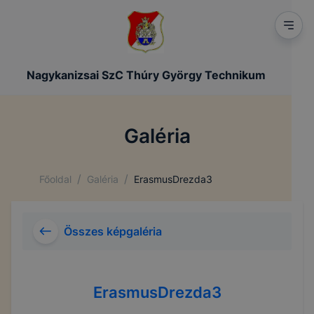
Nagykanizsai SzC Thúry György Technikum
Galéria
/
/
Főoldal
Galéria
ErasmusDrezda3
Összes képgaléria
ErasmusDrezda3