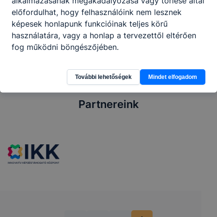
alkalmazásának megakadályozása vagy törlése által
előfordulhat, hogy felhasználóink nem lesznek
Megosztás
képesek honlapunk funkcióinak teljes körű
használatára, vagy a honlap a tervezettől eltérően
fog működni böngészőjében.
További lehetőségek
Mindet elfogadom
Partnereink