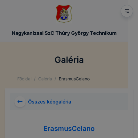
Nagykanizsai SzC Thúry György Technikum
Galéria
/
/
Főoldal
Galéria
ErasmusCelano
Összes képgaléria
ErasmusCelano