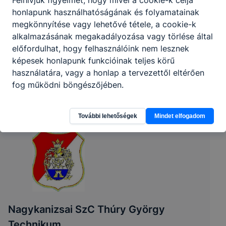
honlapunk használhatóságának és folyamatainak
megkönnyítése vagy lehetővé tétele, a cookie-k
alkalmazásának megakadályozása vagy törlése által
előfordulhat, hogy felhasználóink nem lesznek
képesek honlapunk funkcióinak teljes körű
használatára, vagy a honlap a tervezettől eltérően
fog működni böngészőjében.
További lehetőségek
Mindet elfogadom
Nagykanizsai SzC Thúry György
Technikum