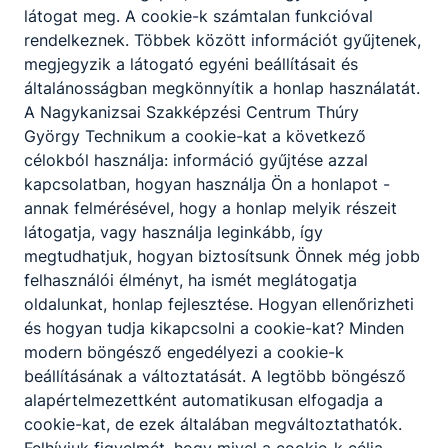
látogat meg. A cookie-k számtalan funkcióval
rendelkeznek. Többek között információt gyűjtenek,
megjegyzik a látogató egyéni beállításait és
általánosságban megkönnyítik a honlap használatát.
A Nagykanizsai Szakképzési Centrum Thúry
György Technikum a cookie-kat a következő
célokból használja: információ gyűjtése azzal
Megosztás
kapcsolatban, hogyan használja Ön a honlapot -
annak felmérésével, hogy a honlap melyik részeit
látogatja, vagy használja leginkább, így
megtudhatjuk, hogyan biztosítsunk Önnek még jobb
felhasználói élményt, ha ismét meglátogatja
oldalunkat, honlap fejlesztése. Hogyan ellenőrizheti
és hogyan tudja kikapcsolni a cookie-kat? Minden
modern böngésző engedélyezi a cookie-k
Partnereink
beállításának a változtatását. A legtöbb böngésző
alapértelmezettként automatikusan elfogadja a
cookie-kat, de ezek általában megváltoztathatók.
Felhívjuk figyelmét, hogy mivel a cookie-k célja