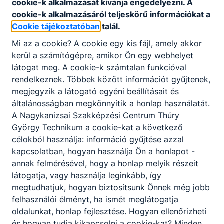
cookie-k alkalmazását kívánja engedélyezni. A
cookie-k alkalmazásáról teljeskörű információkat a
Cookie tájékoztatóban
talál.
Mi az a cookie? A cookie egy kis fájl, amely akkor
kerül a számítógépre, amikor Ön egy webhelyet
látogat meg. A cookie-k számtalan funkcióval
rendelkeznek. Többek között információt gyűjtenek,
megjegyzik a látogató egyéni beállításait és
általánosságban megkönnyítik a honlap használatát.
A Nagykanizsai Szakképzési Centrum Thúry
György Technikum a cookie-kat a következő
célokból használja: információ gyűjtése azzal
kapcsolatban, hogyan használja Ön a honlapot -
annak felmérésével, hogy a honlap melyik részeit
látogatja, vagy használja leginkább, így
megtudhatjuk, hogyan biztosítsunk Önnek még jobb
felhasználói élményt, ha ismét meglátogatja
Megosztás
oldalunkat, honlap fejlesztése. Hogyan ellenőrizheti
és hogyan tudja kikapcsolni a cookie-kat? Minden