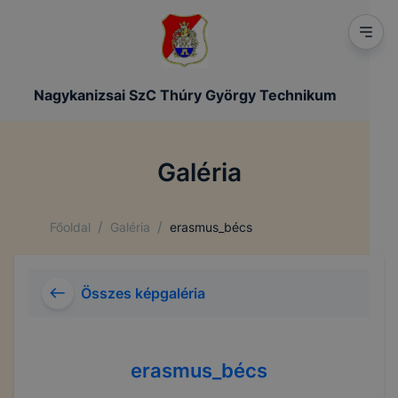
Nagykanizsai SzC Thúry György Technikum
Galéria
/
/
Főoldal
Galéria
erasmus_bécs
Összes képgaléria
erasmus_bécs