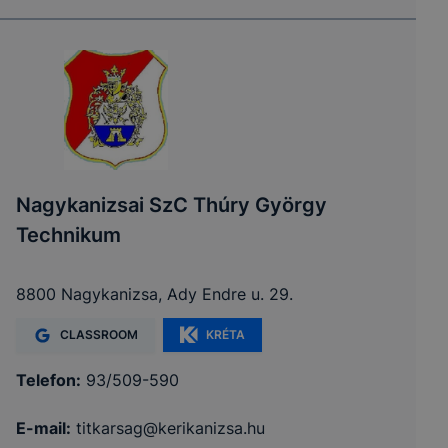
Nagykanizsai SzC Thúry György
Technikum
8800 Nagykanizsa, Ady Endre u. 29.
CLASSROOM
KRÉTA
Telefon:
93/509-590
E-mail:
titkarsag@kerikanizsa.hu