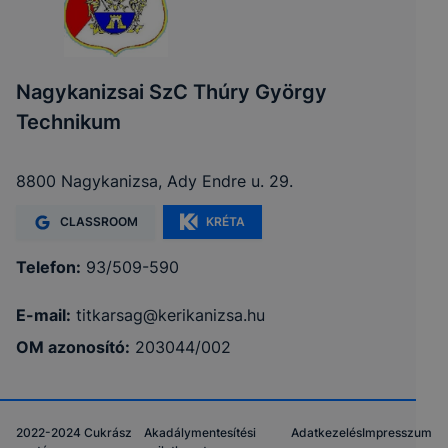
Nagykanizsai SzC Thúry György
Technikum
8800 Nagykanizsa, Ady Endre u. 29.
CLASSROOM
KRÉTA
Telefon:
93/509-590
E-mail:
titkarsag@kerikanizsa.hu
OM azonosító:
203044/002
2022-2024 Cukrász
Akadálymentesítési
Adatkezelés
Impresszum