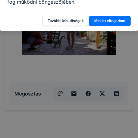
fog működni böngészőjében.
További lehetőségek
Mindet elfogadom
Megosztás