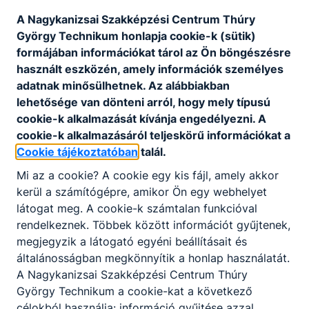
A Nagykanizsai Szakképzési Centrum Thúry
György Technikum honlapja cookie-k (sütik)
formájában információkat tárol az Ön böngészésre
használt eszközén, amely információk személyes
adatnak minősülhetnek. Az alábbiakban
lehetősége van dönteni arról, hogy mely típusú
cookie-k alkalmazását kívánja engedélyezni. A
cookie-k alkalmazásáról teljeskörű információkat a
Cookie tájékoztatóban
talál.
Mi az a cookie? A cookie egy kis fájl, amely akkor
kerül a számítógépre, amikor Ön egy webhelyet
látogat meg. A cookie-k számtalan funkcióval
rendelkeznek. Többek között információt gyűjtenek,
megjegyzik a látogató egyéni beállításait és
általánosságban megkönnyítik a honlap használatát.
A Nagykanizsai Szakképzési Centrum Thúry
György Technikum a cookie-kat a következő
célokból használja: információ gyűjtése azzal