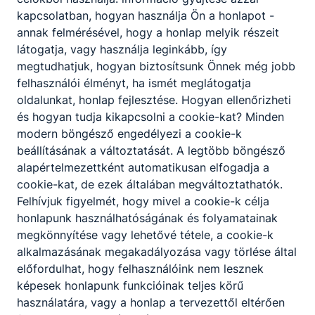
kapcsolatban, hogyan használja Ön a honlapot -
annak felmérésével, hogy a honlap melyik részeit
látogatja, vagy használja leginkább, így
megtudhatjuk, hogyan biztosítsunk Önnek még jobb
felhasználói élményt, ha ismét meglátogatja
oldalunkat, honlap fejlesztése. Hogyan ellenőrizheti
és hogyan tudja kikapcsolni a cookie-kat? Minden
modern böngésző engedélyezi a cookie-k
beállításának a változtatását. A legtöbb böngésző
alapértelmezettként automatikusan elfogadja a
cookie-kat, de ezek általában megváltoztathatók.
Felhívjuk figyelmét, hogy mivel a cookie-k célja
honlapunk használhatóságának és folyamatainak
megkönnyítése vagy lehetővé tétele, a cookie-k
alkalmazásának megakadályozása vagy törlése által
előfordulhat, hogy felhasználóink nem lesznek
képesek honlapunk funkcióinak teljes körű
használatára, vagy a honlap a tervezettől eltérően