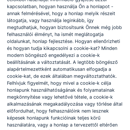
kapcsolatban, hogyan használja Ön a honlapot -
annak felmérésével, hogy a honlap melyik részeit
látogatja, vagy használja leginkább, így
megtudhatjuk, hogyan biztosítsunk Önnek még jobb
felhasználói élményt, ha ismét meglátogatja
oldalunkat, honlap fejlesztése. Hogyan ellenőrizheti
és hogyan tudja kikapcsolni a cookie-kat? Minden
modern böngésző engedélyezi a cookie-k
beállításának a változtatását. A legtöbb böngésző
alapértelmezettként automatikusan elfogadja a
cookie-kat, de ezek általában megváltoztathatók.
Felhívjuk figyelmét, hogy mivel a cookie-k célja
honlapunk használhatóságának és folyamatainak
megkönnyítése vagy lehetővé tétele, a cookie-k
alkalmazásának megakadályozása vagy törlése által
előfordulhat, hogy felhasználóink nem lesznek
képesek honlapunk funkcióinak teljes körű
használatára, vagy a honlap a tervezettől eltérően