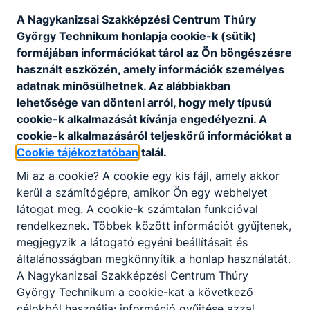
A Nagykanizsai Szakképzési Centrum Thúry
György Technikum honlapja cookie-k (sütik)
formájában információkat tárol az Ön böngészésre
használt eszközén, amely információk személyes
adatnak minősülhetnek. Az alábbiakban
lehetősége van dönteni arról, hogy mely típusú
cookie-k alkalmazását kívánja engedélyezni. A
cookie-k alkalmazásáról teljeskörű információkat a
Cookie tájékoztatóban
talál.
Mi az a cookie? A cookie egy kis fájl, amely akkor
kerül a számítógépre, amikor Ön egy webhelyet
látogat meg. A cookie-k számtalan funkcióval
rendelkeznek. Többek között információt gyűjtenek,
megjegyzik a látogató egyéni beállításait és
általánosságban megkönnyítik a honlap használatát.
A Nagykanizsai Szakképzési Centrum Thúry
György Technikum a cookie-kat a következő
célokból használja: információ gyűjtése azzal