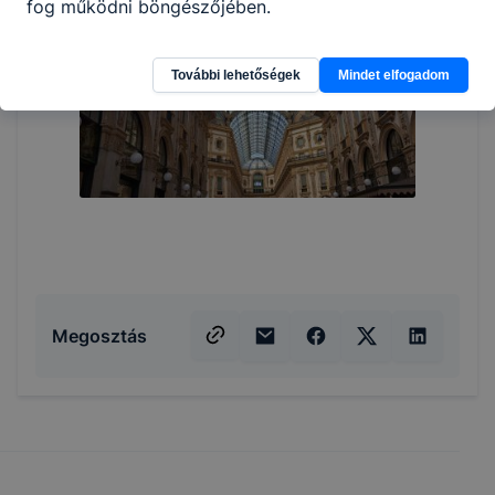
fog működni böngészőjében.
További lehetőségek
Mindet elfogadom
Megosztás