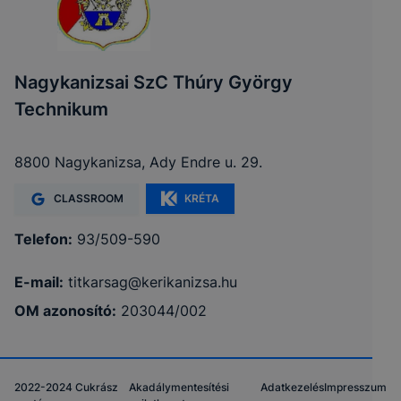
Nagykanizsai SzC Thúry György
Technikum
8800 Nagykanizsa, Ady Endre u. 29.
CLASSROOM
KRÉTA
Telefon:
93/509-590
E-mail:
titkarsag@kerikanizsa.hu
OM azonosító:
203044/002
2022-2024 Cukrász
Akadálymentesítési
Adatkezelés
Impresszum