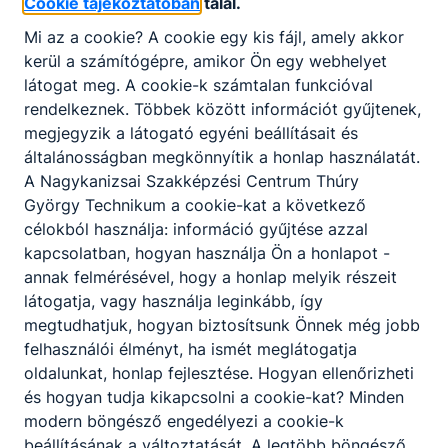
Cookie tájékoztatóban
talál.
Mi az a cookie? A cookie egy kis fájl, amely akkor
kerül a számítógépre, amikor Ön egy webhelyet
látogat meg. A cookie-k számtalan funkcióval
rendelkeznek. Többek között információt gyűjtenek,
megjegyzik a látogató egyéni beállításait és
általánosságban megkönnyítik a honlap használatát.
A Nagykanizsai Szakképzési Centrum Thúry
György Technikum a cookie-kat a következő
célokból használja: információ gyűjtése azzal
kapcsolatban, hogyan használja Ön a honlapot -
annak felmérésével, hogy a honlap melyik részeit
látogatja, vagy használja leginkább, így
megtudhatjuk, hogyan biztosítsunk Önnek még jobb
felhasználói élményt, ha ismét meglátogatja
oldalunkat, honlap fejlesztése. Hogyan ellenőrizheti
és hogyan tudja kikapcsolni a cookie-kat? Minden
modern böngésző engedélyezi a cookie-k
beállításának a változtatását. A legtöbb böngésző