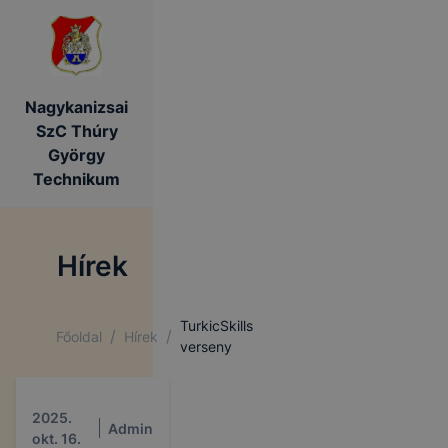
Nagykanizsai
SzC Thúry
György
Technikum
Hírek
TurkicSkills
/
/
Főoldal
Hírek
verseny
2025.
Admin
okt. 16.