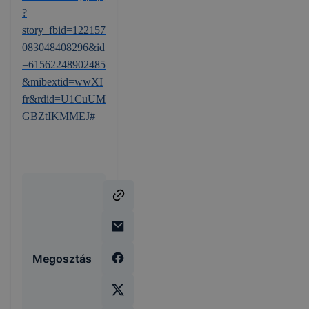
?
story_fbid=122157
083048408296&id
=61562248902485
&mibextid=wwXI
fr&rdid=U1CuUM
GBZtIKMMEJ#
Megosztás