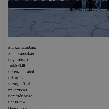
A Kazahsztánban,
Aktau városában
megrendezett
TurkicSkills
versenyen – ahol a
türk nyelvű
országok fiatal
szakemberei
mérhették össze
tudásukat –
Magyarország