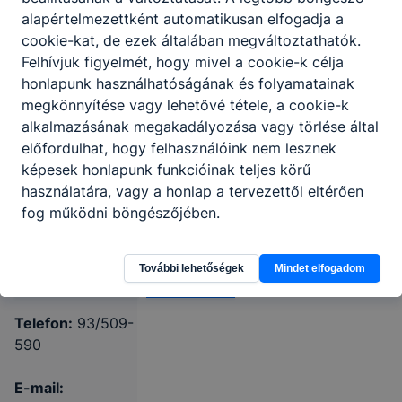
alapértelmezettként automatikusan elfogadja a
cookie-kat, de ezek általában megváltoztathatók.
Felhívjuk figyelmét, hogy mivel a cookie-k célja
honlapunk használhatóságának és folyamatainak
Nagykanizsai
megkönnyítése vagy lehetővé tétele, a cookie-k
SzC Thúry
alkalmazásának megakadályozása vagy törlése által
György
előfordulhat, hogy felhasználóink nem lesznek
képesek honlapunk funkcióinak teljes körű
Technikum
használatára, vagy a honlap a tervezettől eltérően
fog működni böngészőjében.
8800 Nagykanizsa,
Ady Endre u. 29.
További lehetőségek
Mindet elfogadom
CLASSROOM
KRÉTA
Telefon:
93/509-
590
E-mail: