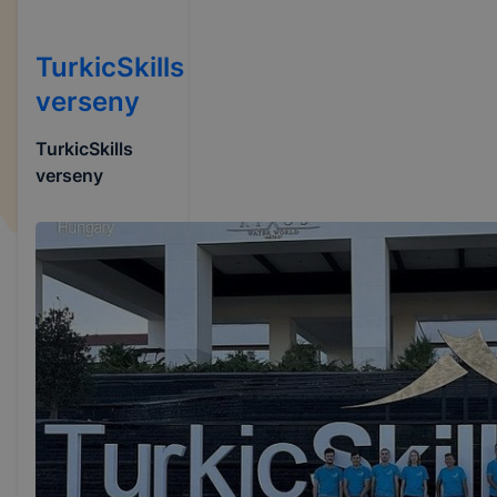
TurkicSkills
verseny
TurkicSkills
verseny