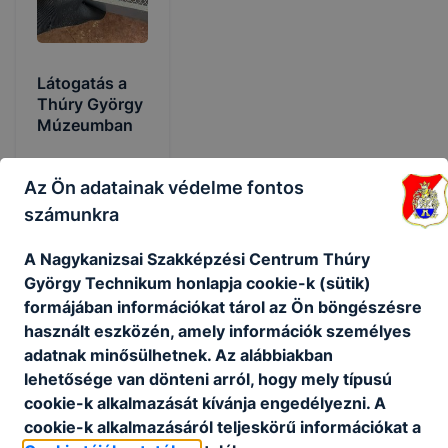
Látogatás a
Thúry György
Múzeumban
Kanizsa várának
Az Ön adatainak védelme fontos
története
számunkra
2026.
márc.
Admin
A Nagykanizsai Szakképzési Centrum Thúry
25.
György Technikum honlapja cookie-k (sütik)
formájában információkat tárol az Ön böngészésre
használt eszközén, amely információk személyes
adatnak minősülhetnek. Az alábbiakban
lehetősége van dönteni arról, hogy mely típusú
cookie-k alkalmazását kívánja engedélyezni. A
cookie-k alkalmazásáról teljeskörű információkat a
Partnereink