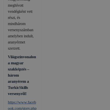
meghívott
vendégként vett
részt, és
mindhárom
versenyszámban
amelyben indult,
aranyérmet
szerzett.
Világszínvonalon
a magyar
szakképzés –
három
aranyérem a
TurkicSkills
versenyről!
https://www.faceb
ook.com/story.php